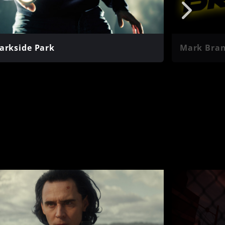
arkside Park
Mark Bran