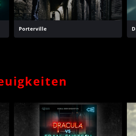
Porterville
D
euigkeiten