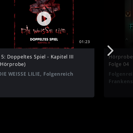
01:23
15: Doppeltes Spiel - Kapitel III
Hörprobe:
(Hörprobe)
Folge 04
DIE WEISSE LILIE, Folgenreich
Folgenrei
Frankens