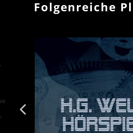
Folgenreiche P
-
mit
s.