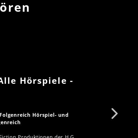
hören
Alle Hörspiele -
 Folgenreich Hörspiel- und
genreich
 Fiction Produktionen der H.G.