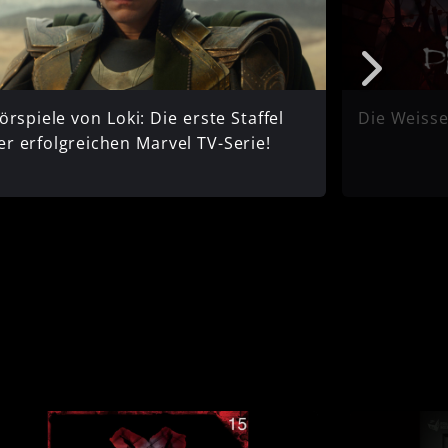
örspiele von Loki: Die erste Staffel
Die Weisse 
er erfolgreichen Marvel TV-Serie!