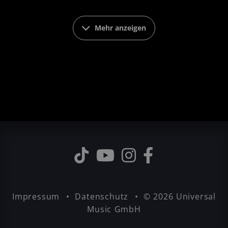
Beste Serie // Gabriel Burns
Beste Serienfolge // Gabriel Burns 30
Mehr anzeigen
Bester Sprecher // Gabriel Burns - Bernd
Vollbrecht
Beste Sprecherin // Gabriel Burns - Bianca
Krahl
Beste Nebenrolle (m) // Gabriel Burns - Björn
Schalla
Beste Nebenrolle (w) // Gabriel Burns - Viola
Sauer
Bester Erzähler // Gabriel Burns - Jürgen
Kluckert
Beste Regie // u.a. Gabriel Burns - V.
Sassenberg
Cover des Jahres // Gabriel Burns 30
Beste Musik // Gabriel Burns - Matthias
Impressum
Datenschutz
© 2026 Universal
Günthert
Music GmbH
Bestes Label // Universal Music