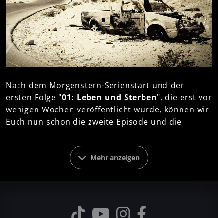
Nach dem Morgenstern-Serienstart und der
ersten Folge "
01: Leben und Sterben
", die erst vor
wenigen Wochen veröffentlicht wurde, können wir
Euch nun schon die zweite Episode und die
Fortsetzung der Serie ankündigen! Bereits am 17.
Januar 2014 erscheint mit dem Titel "
02:
Todeszone Sinai
" der nächste Fall des
Mehr anzeigen
Privatdetektivs. Alle Infos zur 2. Folge, die als
E-
Book
und
Hörbuch
erscheinen wird, findet ihr
hier
. Natürlich gibt es auch schon eine
Hörprobe
zur inszenierten Lesung. Und so geht es weiter: