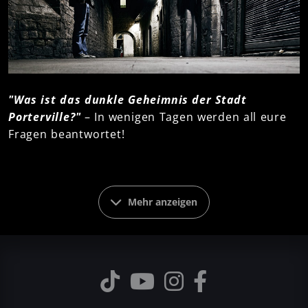
"Was ist das dunkle Geheimnis der Stadt
Porterville?"
– In wenigen Tagen werden all eure
Fragen beantwortet!
Am 26. September erscheint die dritte und damit
finale Hörbuchstaffel
der Mystery-Serie
Mehr anzeigen
Porterville. Wie versprochen, könnt ihr jetzt schon
in die Folgen 13-18 ein Ohr riskieren. Die
spannenden Hörproben findet ihr
hier
. Viel Spaß
beim Reinhören!
Alle weiteren Infos zu Serie und Finalstaffel sowie
die Möglichkeit die CD-Box vorzubestellen, findet