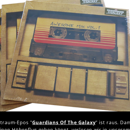
traum-Epos "
Guardians Of The Galaxy
" ist raus. Da
einen Höhenflug gehen könnt, verlosen wir in unsere