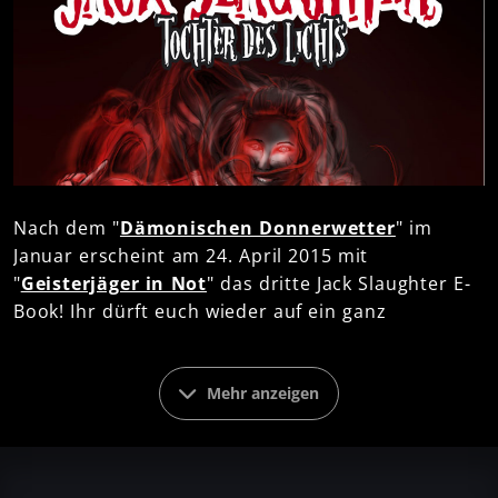
Nach dem "
Dämonischen Donnerwetter
" im
Januar erscheint am 24. April 2015 mit
"
Geisterjäger in Not
" das dritte Jack Slaughter E-
Book! Ihr dürft euch wieder auf ein ganz
besonderes "Tochter des Lichts"-Abenteuer
freuen! Das E-Book ist bereits
vorbestellbar
. Alle
Infos im Überblick zum neuen E-Book bekommt ihr
Mehr anzeigen
hier
.
So geht es in Folge 3 weiter: