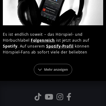
Es ist endlich soweit – das Hörspiel- und
Hörbuchlabel
Folgenreich
ist jetzt auch auf
Spotify
. Auf unserem
Spotify-Profil
können
Hörspiel-Fans ab sofort viele der beliebten
folgenreichen Hörspiel- und Hörbuchserien
streamen. Bereits verfügbar und damit im Stream
sind unter anderem die abgeschlossenen Thriller-
Mehr anzeigen
Hörspielserien
Don Harris
und
The Cruise
oder
die ausgezeichnete Hörbuchserie
Darkside Park
sowie deren Fortsetzung
Porterville
.
Von nun an steht euch überall und jederzeit die
folgenreiche Hörspielunterhaltung auf dem