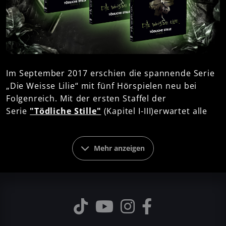
Im September 2017 erschien die spannende Serie
„Die Weisse Lilie“ mit fünf Hörspielen neu bei
Folgenreich. Mit der ersten Staffel der
Serie
"Tödliche Stille"
(Kapitel I-III)
erwartet alle
Hörspielfans ein fesselnder Politkrimi, der durch
brillante Sprecher und mitreißendes Sounddesign
überzeugt.
Mehr anzeigen
Während Auftragskiller Daniel Porter im Kongo zu
spät eine verhängnisvolle Falle bemerkt, kommen
Detective Henry Miles und sein neuer Kollege in
Boston einem beispiellosen Verbrechen auf die
Spur. Beide Fälle scheinen unmittelbar