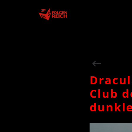
Star
Dracul
Club d
dunkl