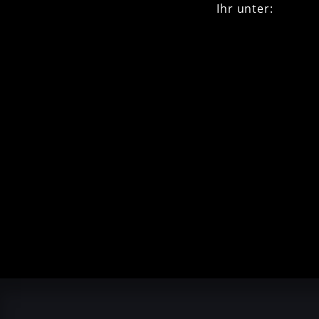
Ihr unter:
":"http:="" www
164704817289","f
{"target_record_
"},"flag_asset_in
164704817289","f
{"target":"_blan
{"target_record
Wars/164704817