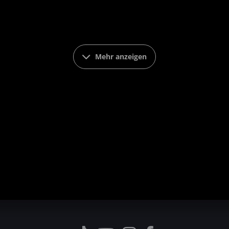
Mehr anzeigen
.facebook.com="" pages="" star-wars=""
lag_headline_inherit":0,"sub_headline":"","flag_sub_
id":0,"target_record_class_id":"18","list_view":"=""
herit":1,"url":"http:=""
lag_url_inherit":0,"page":"","flag_page_inherit":0,
k","opacity":"","title":"","width":"","height":"","l
_id":0,"list_view":""},"flag_cms_language_inherit"
289