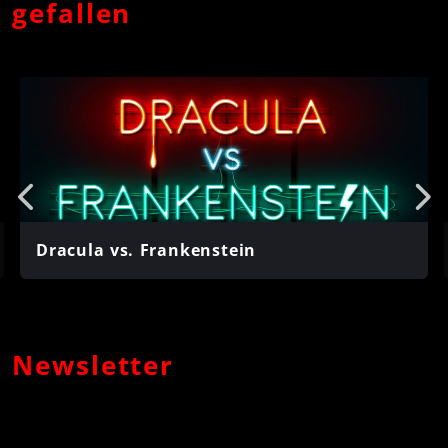
Hunter – Dämonenkiller, H.P. Lovecraft, Jack Slaughter
gefallen
- Tochter des Lichts, Johnny Sinclair, Mark Brandis &
Mark Brandis – Raumkadett, Star Wars, The Clone
Wars und The Cruise
Dracula vs. Frankenstein
Newsletter