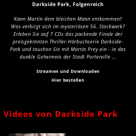
„Innovationspreis“
(Ohrkanus, 2010)
Darkside Park, Folgenreich
„Beste Sprecherin (Lesung)“
(Ohrkanus, 2010)
Kann Martin dem bleichen Mann entkommen?
„Beste Lesung 2009“
(Hörspiel-Award, 2010)
Was verbirgt sich im mysteriösen 56. Stockwerk?
„Prädikat: Sehr gut“
(hörBücher Magazin, 2009)
Erleben Sie auf 7 CDs das packende Finale der
„Hörbuch des Monats“
(Hörspiel-Award, April
preisgekrönten Thriller-Hörbuchserie Darkside-
2009)
Park und tauchen Sie mit Martin Prey ein - in das
dunkle Geheimnis der Stadt Porterville ...
Darkside Park wurde fortgesetzt in der Mystery-
Serie „
Porterville
“, die ebenfalls als
Streamen und Downloaden
abgeschlossene Serie in drei Staffeln als E-Book
und Hörbuch erschienen ist.
Hier bestellen
FOLGENREICHE KONTAKTMÖGLICHKEITEN &
LINKS:
Postadresse: Folgenreich/ Universal Music GmbH,
Videos von Darkside Park
Mühlenstraße 25
10243 Berlin
E-Mail:
info@folgenreich.de