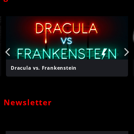
Hunter – Dämonenkiller, H.P. Lovecraft, Jack Slaughter
- Tochter des Lichts, Johnny Sinclair, Mark Brandis &
Mark Brandis – Raumkadett, Star Wars, The Clone
Wars und The Cruise
Dracula vs. Frankenstein
Newsletter