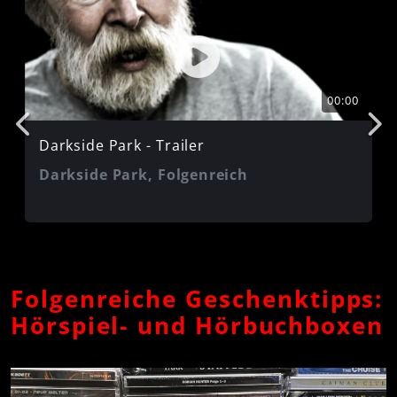
Facebook:
http://www.facebook.com/folgenreich
Instagram:
http://www.instagram.com/folgenreich
00:00
Twitter:
http://twitter.com/folgenreich
Google+:
Darkside Park - Trailer
https://plus.google.com/111711548062072709121
YouTube:
Darkside Park, Folgenreich
http://www.youtube.com/user/FOLGENREICH
Folgenreiche Geschenktipps:
Hörspiel- und Hörbuchboxen