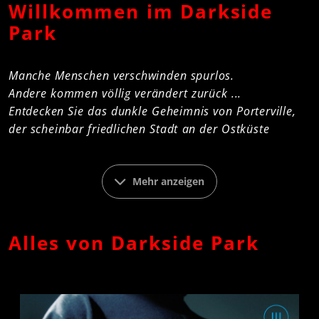
Willkommen im Darkside
Park
Manche Menschen verschwinden spurlos.
Andere kommen völlig verändert zurück ...
Entdecken Sie das dunkle Geheimnis von Porterville,
der scheinbar friedlichen Stadt an der Ostküste
Amerikas ...
Darkside Park ist eine abgeschlossene Thriller-
Mehr anzeigen
Serie in 18 Folgen (3 Staffeln), jeweils aus der
spannenden Sicht eines Einwohners erzählt. Jede
Hörbuchstaffel besteht aus sechs Folgen und
Alles von Darkside Park
wurde als und wurde als MP3-CD–Box sowie
Download und Stream von
Folgenreich
veröffentlicht.